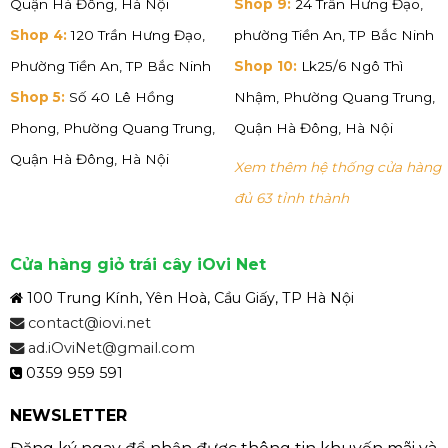
Quận Hà Đông, Hà Nội
Shop 9:
24 Trần Hưng Đạo,
Shop 4:
120 Trần Hưng Đạo,
phường Tiền An, TP Bắc Ninh
Phường Tiền An, TP Bắc Ninh
Shop 10:
Lk25/6 Ngô Thì
Shop 5:
Số 40 Lê Hồng
Nhậm, Phường Quang Trung,
Phong, Phường Quang Trung,
Quận Hà Đông, Hà Nội
Quận Hà Đông, Hà Nội
Xem thêm hệ thống cửa hàng
đủ 63 tỉnh thành
Cửa hàng giỏ trái cây iOvi Net
100 Trung Kính, Yên Hoà, Cầu Giấy, TP Hà Nội
contact@iovi.net
ad.iOviNet@gmail.com
0359 959 591
NEWSLETTER