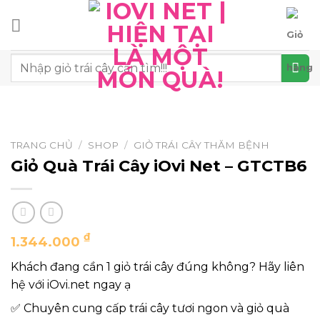
Chuyển
đến
nội
Tìm
dung
kiếm:
TRANG CHỦ
/
SHOP
/
GIỎ TRÁI CÂY THĂM BỆNH
Giỏ Quà Trái Cây iOvi Net – GTCTB6
₫
1.344.000
Khách đang cần 1 giỏ trái cây đúng không? Hãy liên
hệ với iOvi.net ngay ạ
✅ Chuyên cung cấp trái cây tươi ngon và giỏ quà