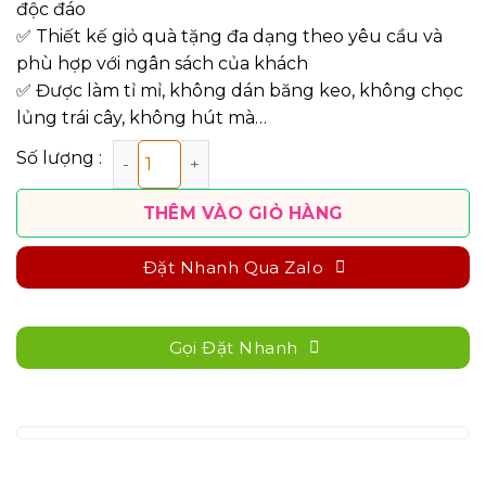
độc đáo
✅ Thiết kế giỏ quà tặng đa dạng theo yêu cầu và
phù hợp với ngân sách của khách
✅ Được làm tỉ mỉ, không dán băng keo, không chọc
lủng trái cây, không hút mà…
Giỏ Quà Trái Cây iOvi Net - GTCTB6 số lượng
THÊM VÀO GIỎ HÀNG
Đặt Nhanh Qua Zalo
Gọi Đặt Nhanh