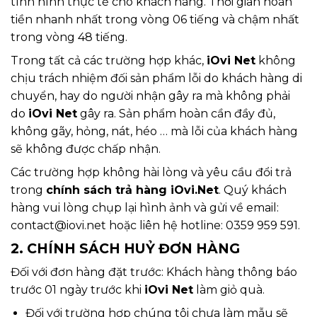
tình hình thực tế cho khách hàng. Thời gian hoàn
tiền nhanh nhất trong vòng 06 tiếng và chậm nhất
trong vòng 48 tiếng.
Trong tất cả các trường hợp khác,
iOvi Net
không
chịu trách nhiệm đối sản phẩm lỗi do khách hàng di
chuyển, hay do người nhận gây ra mà không phải
do
iOvi Net
gây ra. Sản phẩm hoàn cần đầy đủ,
không gãy, hỏng, nát, héo … mà lỗi của khách hàng
sẽ không được chấp nhận.
Các trường hợp không hài lòng và yêu cầu đổi trả
trong
chính sách trả hàng iOvi.Net
. Quý khách
hàng vui lòng chụp lại hình ảnh và gửi về email:
contact@iovi.net hoặc liên hệ hotline: 0359 959 591.
2. CHÍNH SÁCH HUỶ ĐƠN HÀNG
Đối với đơn hàng đặt trước: Khách hàng thông báo
trước 01 ngày trước khi
iOvi Net
làm giỏ quà.
Đối với trường hợp chúng tôi chưa làm mẫu sẽ