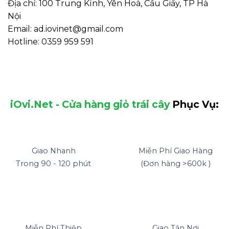
Địa chỉ: 100 Trung Kính, Yên Hoà, Cầu Giấy, TP Hà
Nội
Email: ad.iovinet@gmail.com
Hotline: 0359 959 591
iOvi.Net - Cửa hàng giỏ trái cây
Phục Vụ:
Giao Nhanh
Miễn Phí Giao Hàng
Trong 90 - 120 phút
(Đơn hàng >600k )
Miễn Phí Thiệp
Giao Tận Nơi