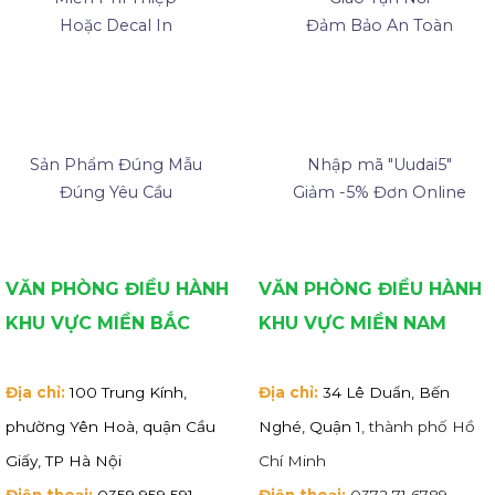
Hoặc Decal In
Đảm Bảo An Toàn
Sản Phẩm Đúng Mẫu
Nhập mã "Uudai5"
Đúng Yêu Cầu
Giảm -5% Đơn Online
VĂN PHÒNG ĐIỀU HÀNH
VĂN PHÒNG ĐIỀU HÀNH
KHU VỰC MIỀN BẮC
KHU VỰC MIỀN NAM
Địa chỉ:
100 Trung Kính,
Địa chỉ:
34 Lê Duẩn, Bến
phường Yên Hoà, quận Cầu
Nghé, Quận 1
, thành phố Hồ
Giấy, TP Hà Nội
Chí Minh
Điện thoại:
0359 959 591
Điện thoại:
0372 71 6789