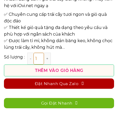
hệ với iOvi.net ngay ạ
✅ Chuyên cung cấp trái cây tươi ngon và giỏ quà
độc đáo
✅ Thiết kế giỏ quà tặng đa dạng theo yêu cầu và
phù hợp với ngân sách của khách
✅ Được làm tỉ mỉ, không dán băng keo, không chọc
lủng trái cây, không hút mà…
Giỏ Quà Trái Cây Mừng Sinh Nhật iOvi Net - GTCSN15 số 
THÊM VÀO GIỎ HÀNG
Đặt Nhanh Qua Zalo
Gọi Đặt Nhanh