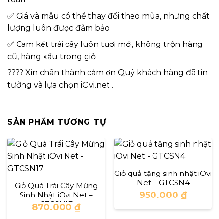
✅ Giá và mẫu có thể thay đổi theo mùa, nhưng chất
lượng luôn được đảm bảo
✅ Cam kết trái cây luôn tươi mới, không trộn hàng
cũ, hàng xấu trong giỏ
???? Xin chân thành cảm ơn Quý khách hàng đã tin
tưởng và lựa chọn iOvi.net .
SẢN PHẨM TƯƠNG TỰ
Giỏ quả tặng sinh nhật iOvi
Net – GTCSN4
Giỏ Quà Trái Cây Mừng
950.000
₫
Sinh Nhật iOvi Net –
GTCSN17
870.000
₫