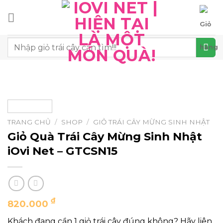
Chuyển
đến
nội
Tìm
dung
kiếm:
TRANG CHỦ
/
SHOP
/
GIỎ TRÁI CÂY MỪNG SINH NHẬT
Giỏ Quà Trái Cây Mừng Sinh Nhật
iOvi Net – GTCSN15
₫
820.000
Khách đang cần 1 giỏ trái cây đúng không? Hãy liên