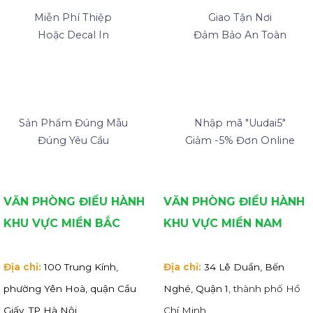
Miễn Phí Thiệp
Giao Tận Nơi
Hoặc Decal In
Đảm Bảo An Toàn
Sản Phẩm Đúng Mẫu
Nhập mã "Uudai5"
Đúng Yêu Cầu
Giảm -5% Đơn Online
VĂN PHÒNG ĐIỀU HÀNH
VĂN PHÒNG ĐIỀU HÀNH
KHU VỰC MIỀN BẮC
KHU VỰC MIỀN NAM
Địa chỉ:
100 Trung Kính,
Địa chỉ:
34 Lê Duẩn, Bến
phường Yên Hoà, quận Cầu
Nghé, Quận 1
, thành phố Hồ
Giấy, TP Hà Nội
Chí Minh